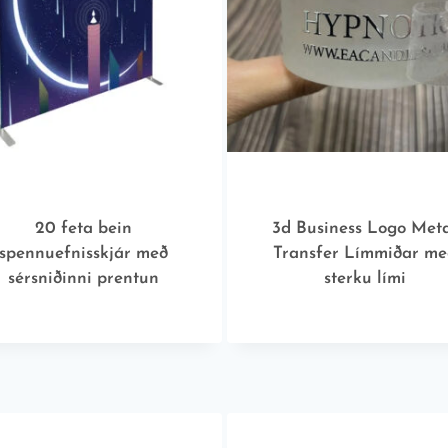
20 feta bein
3d Business Logo Met
spennuefnisskjár með
Transfer Límmiðar me
sérsniðinni prentun
sterku lími