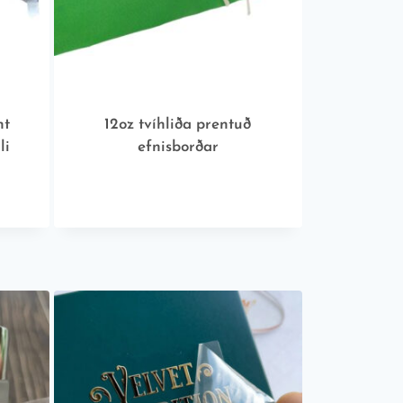
nt
12oz tvíhliða prentuð
li
efnisborðar