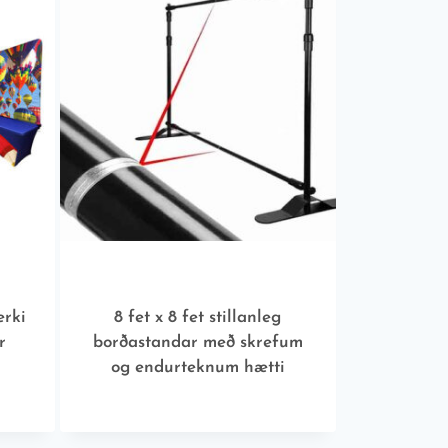
erki
8 fet x 8 fet stillanleg
r
borðastandar með skrefum
og endurteknum hætti