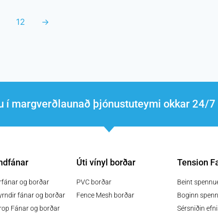
12
→
du í margverðlaunað þjónustuteymi okkar 24
ndfánar
Úti vínyl borðar
Tension Fa
rfánar og borðar
PVC borðar
Beint spennue
yrndir fánar og borðar
Fence Mesh borðar
Boginn spennu
rop Fánar og borðar
Sérsniðin efni