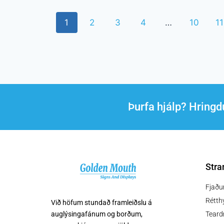
1
2
3
4
…
10
11
Þurfa hjálp? Hring
Stra
Fjaðu
Rétth
Við höfum stundað framleiðslu á
auglýsingafánum og borðum,
Teard