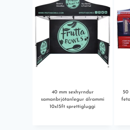
40 mm sexhyrndur
50
samanbrjótanlegur álrammi
fet
10x15ft sprettigluggi