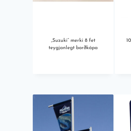
„Suzuki“ merki 8 fet
1
teygjanlegt borðkápa