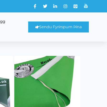
ogg
Sendu Fyrirspurn Þína