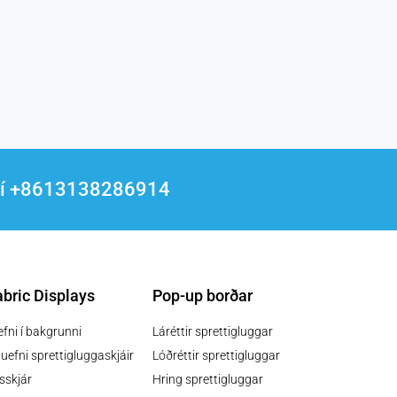
/7 í +8613138286914
bric Displays
Pop-up borðar
fni í bakgrunni
Láréttir sprettigluggar
efni sprettigluggaskjáir
Lóðréttir sprettigluggar
sskjár
Hring sprettigluggar