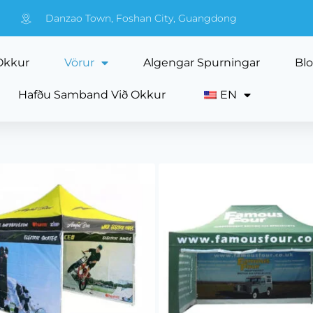
Danzao Town, Foshan City, Guangdong
Okkur
Vörur
Algengar Spurningar
Bl
Hafðu Samband Við Okkur
EN