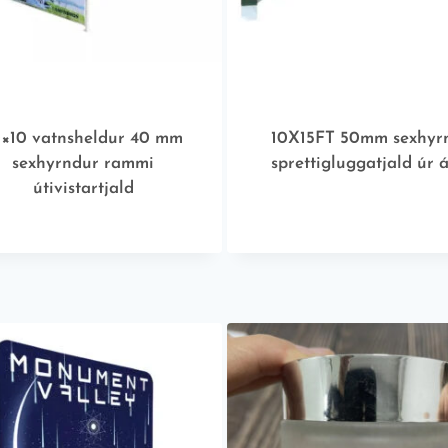
0×10 vatnsheldur 40 mm
10X15FT 50mm sexhyr
sexhyrndur rammi
sprettigluggatjald úr á
útivistartjald