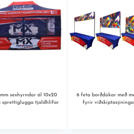
 mm sexhyrndar ál 10x20
6 feta borðdúkar með m
a sprettiglugga tjaldhlífar
fyrir viðskiptasýninga