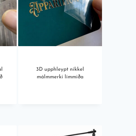
al
3D upphleypt nikkel
ð
málmmerki límmiða