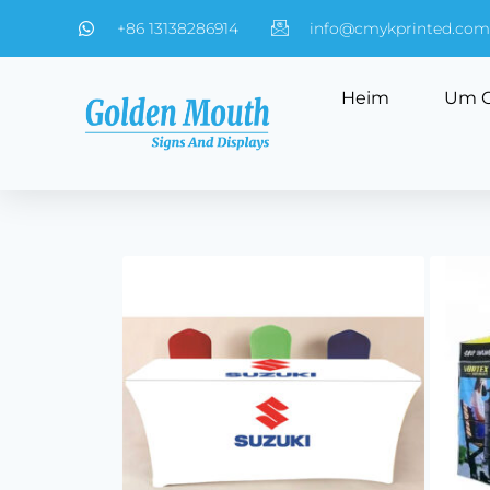
+86 13138286914
info@cmykprinted.com
Heim
Um 