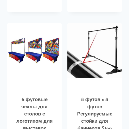
6-футовые
8 футов x 8
чехлы для
футов
столов с
Регулируемые
логотипом для
стойки для
выставок
баннеров Step