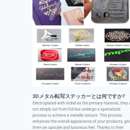
3Dメタル転写ステッカーとは何ですか?
Electroplated with nickel as the primary material, they 
not simply cut from foil but undergo a specialized
process to achieve a metallic texture. This process
enhances the overall appearance of your products, giv
them an upscale and luxurious feel. Thanks to their