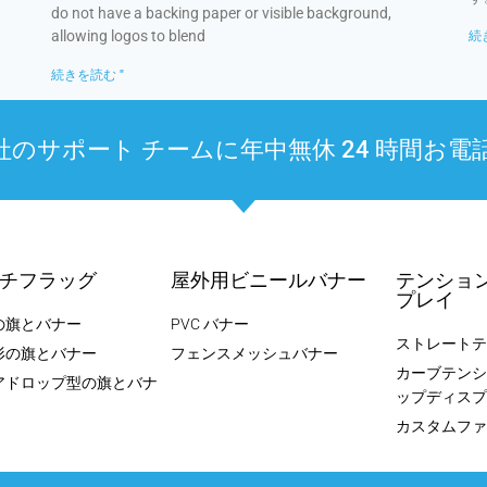
do not have a backing paper or visible background,
allowing logos to blend
続
続きを読む "
ポート チームに年中無休 24 時間お電話ください
チフラッグ
屋外用ビニールバナー
テンショ
プレイ
の旗とバナー
PVC バナー
ストレートテ
形の旗とバナー
フェンスメッシュバナー
カーブテンシ
アドロップ型の旗とバナ
ップディスプ
カスタムファ