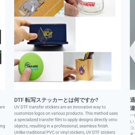
DTF 転写ステッカーとは何ですか?
are
UV DTF transfer stickers are an innovative way to
customize logos on various products. This method uses
一
a specialized transfer film to apply designs directly onto
い
ing
objects, resulting in a professional, seamless finish.
コ
Unlike traditional PVC or vinyl stickers, UV DTF stickers
す