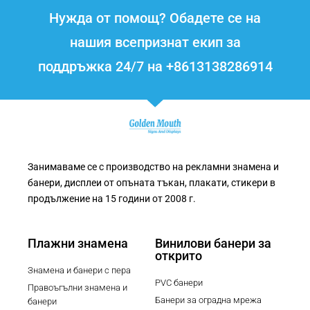
Нужда от помощ? Обадете се на
нашия всепризнат екип за
поддръжка 24/7 на +8613138286914
Занимаваме се с производство на рекламни знамена и
банери, дисплеи от опъната тъкан, плакати, стикери в
продължение на 15 години от 2008 г.
Плажни знамена
Винилови банери за
открито
Знамена и банери с пера
PVC банери
Правоъгълни знамена и
Банери за оградна мрежа
банери