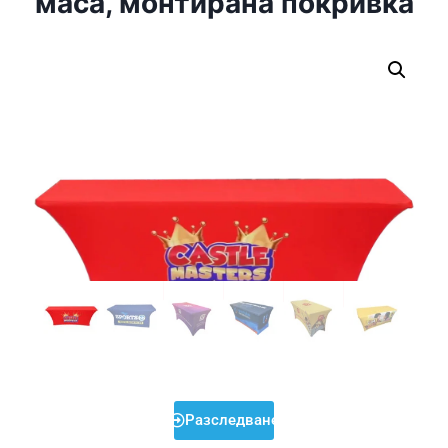
маса, монтирана покривка
Разследване