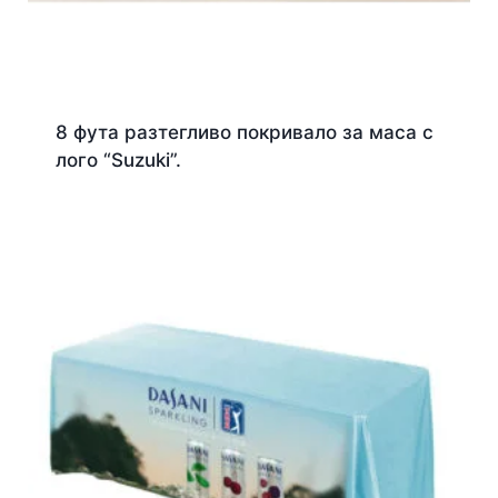
8 фута разтегливо покривало за маса с
лого “Suzuki”.