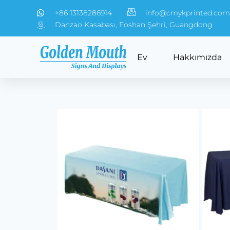
+86 13138286914
info@cmykprinted.com
Danzao Kasabası, Foshan Şehri, Guangdong
Ev
Hakkımızda