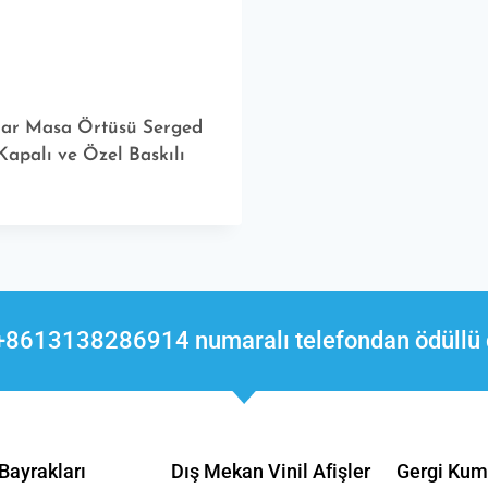
ar Masa Örtüsü Serged
Kapalı ve Özel Baskılı
 +8613138286914 numaralı telefondan ödüllü 
 Bayrakları
Dış Mekan Vinil Afişler
Gergi Kum