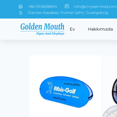
+86 13138286914
info@cmykprinted.com
Danzao Kasabası, Foshan Şehri, Guangdong
Ev
Hakkımızda