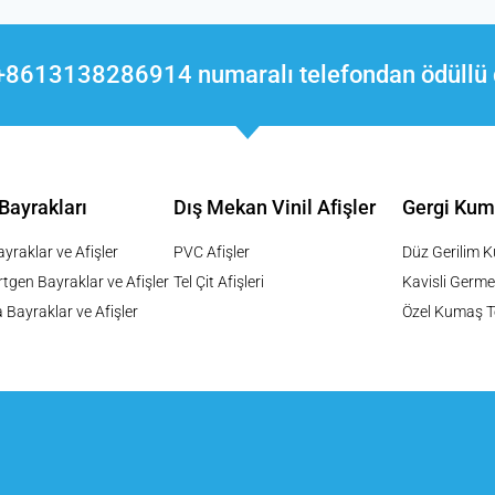
 +8613138286914 numaralı telefondan ödüllü 
 Bayrakları
Dış Mekan Vinil Afişler
Gergi Kum
yraklar ve Afişler
PVC Afişler
Düz Gerilim 
tgen Bayraklar ve Afişler
Tel Çit Afişleri
Kavisli Germe
 Bayraklar ve Afişler
Özel Kumaş Te