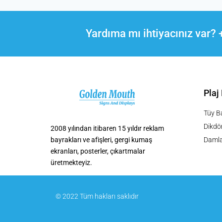
Yardıma mı ihtiyacınız var?
Plaj
Tüy Ba
Dikdör
2008 yılından itibaren 15 yıldır reklam
bayrakları ve afişleri, gergi kumaş
Damla
ekranları, posterler, çıkartmalar
üretmekteyiz.
© 2022 Tüm hakları saklıdır