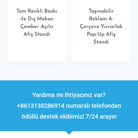
Tam Renkli Baskı
Taşınabilir
ile Dış Mekan
Reklam A-
Çember Açılır
Çerçeve Yuvarlak
Afiş Standı
Pop-Up Afiş
Standı
Yardıma mı ihtiyacınız var?
+8613138286914 numaralı telefondan
ödüllü destek ekibimizi 7/24 arayın