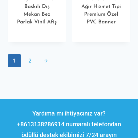
Baskılı Dış
Ağır Hizmet Tipi
Mekan Bez
Premium Özel
Parlak Vinil Afiş
PVC Banner
1
2
→
Yardıma mı ihtiyacınız var?
+8613138286914 numaralı telefondan
ödüllü destek ekibimizi 7/24 arayın